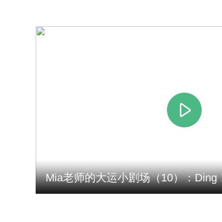
首战打响！骑遍四川·2022年“环
茶马古道”...
大运时间 | 智慧寻宝城市定向越
野赛 大小...
全
Mia老师的大运小剧场（10）：Din
都...