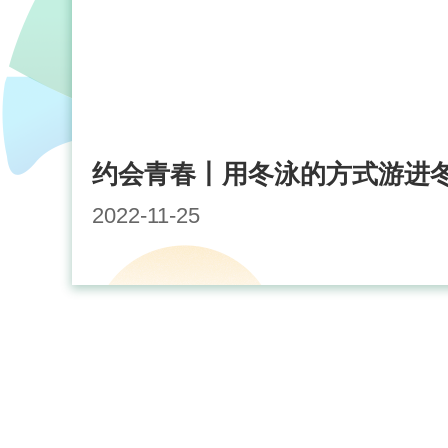
视频丨寒冬里 一起来大运场馆
里“乘风破浪”
约会青春丨用冬泳的方式游进
2022-11-25
视频丨兔年版蓉宝亮相 “好礼集
市”迎客