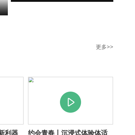
集市品美食
更多>>
迎新享时尚运动 首届
开赛
新利器
约会青春丨沉浸式体验体适