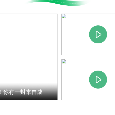
大运时间 | 不畏寒风爱兵乓 热情
大运时间 |
似火迎大运
U系列棒球..
大运时间 | 轮滑球校际联赛 队员
大运时间 |
力拼搏...
都马拉松开
g！你有一封来自成