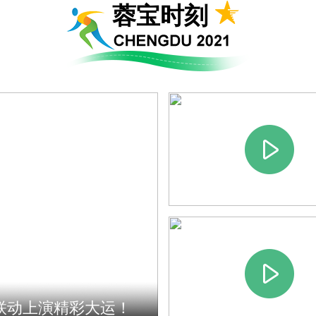
蓉宝时刻
联动上演精彩大运！