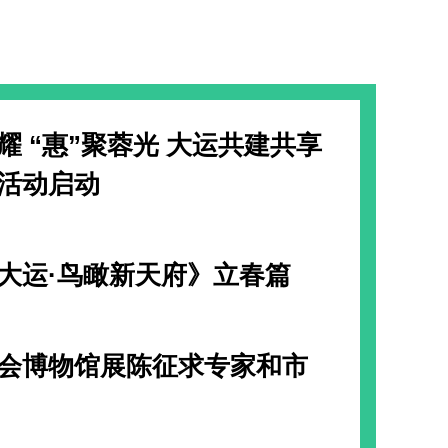
耀 “惠”聚蓉光 大运共建共享
活动启动
大运·鸟瞰新天府》立春篇
会博物馆展陈征求专家和市