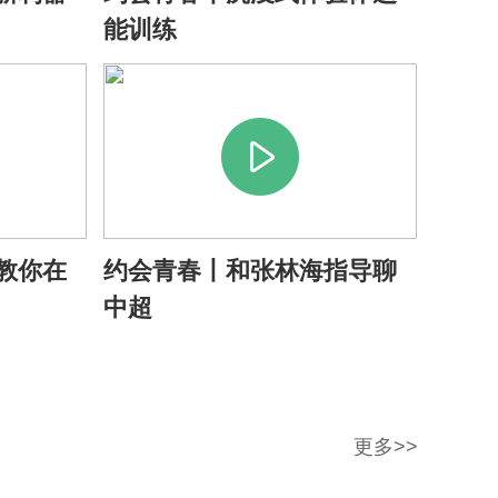
能训练
大运好礼新品跨年发
...
教你在
约会青春丨和张林海指导聊
中超
足球激情 石羊街道第
.
更多>>