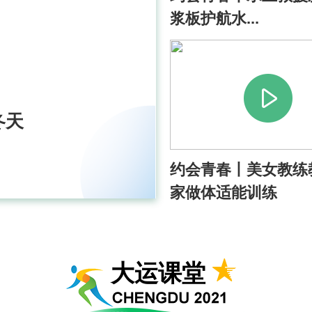
浆板护航水...
视频丨从天上到地下 大运场馆
大运时间丨
里“干货”满满
布会活动暨好
冬天
约会青春丨美女教练
家做体适能训练
成都“大运好礼元旦新品发布
视频丨尽享
会”即将举行
六届五人制..
大运课堂