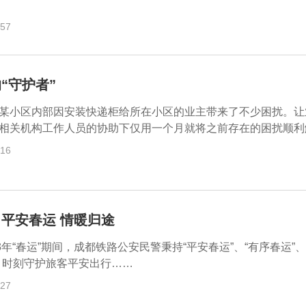
:57
“守护者”
某小区内部因安装快递柜给所在小区的业主带来了不少困扰。让
相关机构工作人员的协助下仅用一个月就将之前存在的困扰顺利解决
:16
平安春运 情暖归途
3年“春运”期间，成都铁路公安民警秉持“平安春运”、“有序春运”、
，时刻守护旅客平安出行……
:27