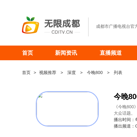
网站地图
成都市广播电视台官
首页
新闻资讯
直播频道
要闻
电视
首页
>
视频推荐
>
深度
>
今晚800
>
列表
推荐
电台
今晚80
区县
《今晚80
其他
大众话题。
播出时间：每天
播出频道：C