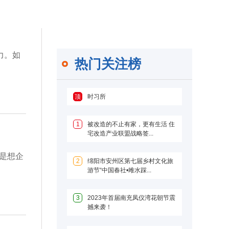
力。如
热门关注榜
顶
时习所
1
被改造的不止有家，更有生活 住
宅改造产业联盟战略签...
是想企
2
绵阳市安州区第七届乡村文化旅
游节“中国春社•雎水踩...
3
2023年首届南充凤仪湾花朝节震
撼来袭！