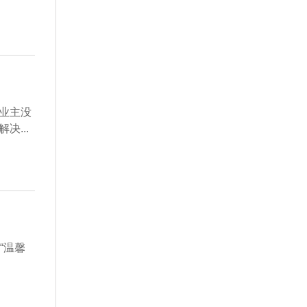
业主没
...
“温馨