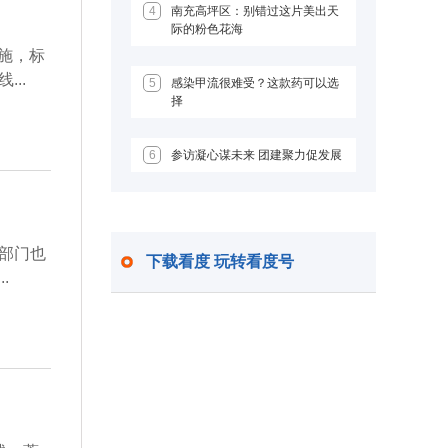
4
南充高坪区：别错过这片美出天
际的粉色花海
实施，标
..
5
感染甲流很难受？这款药可以选
择
6
参访凝心谋未来 团建聚力促发展
部门也
下载看度 玩转看度号
.