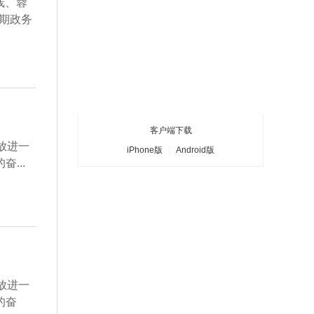
线、蓉
期政务
客户端下载
放进一
iPhone版
|
Android版
...
放进一
的奋